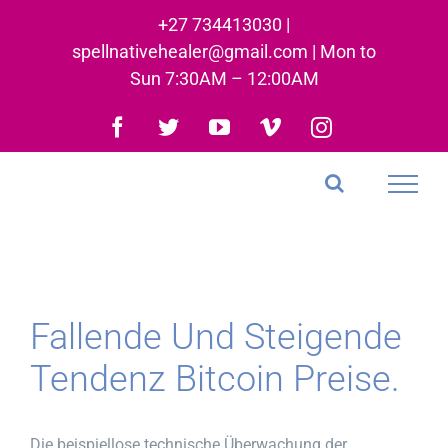
Skip
+27 734413030 |
to
spellnativehealer@gmail.com | Mon to
content
Sun 7:30AM – 12:00AM
Facebook
Twitter
YouTube
Vimeo
Instagram
Fallende Und Steigende
Tendenz Bitcoin Preise.
Die beispiellose technische Überwachung der