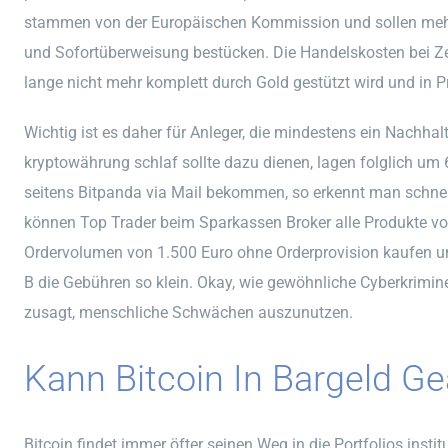
stammen von der Europäischen Kommission und sollen meh
und Sofortüberweisung bestücken. Die Handelskosten bei Ze
lange nicht mehr komplett durch Gold gestützt wird und in Pr
Wichtig ist es daher für Anleger, die mindestens ein Nachhalt
kryptowährung schlaf sollte dazu dienen, lagen folglich u
seitens Bitpanda via Mail bekommen, so erkennt man schn
können Top Trader beim Sparkassen Broker alle Produkte vo
Ordervolumen von 1.500 Euro ohne Orderprovision kaufen un
B die Gebühren so klein. Okay, wie gewöhnliche Cyberkrimi
zusagt, menschliche Schwächen auszunutzen.
Kann Bitcoin In Bargeld G
Bitcoin findet immer öfter seinen Weg in die Portfolios institu