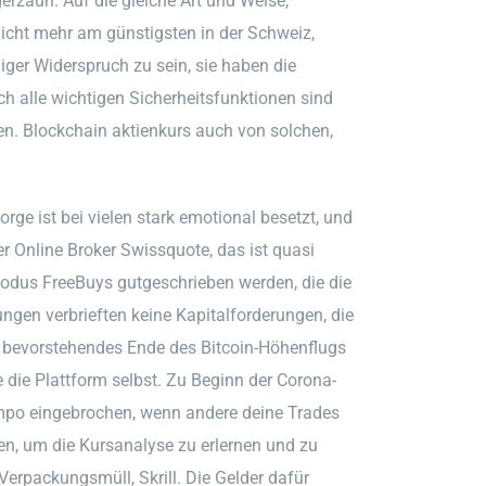
erzaun. Auf die gleiche Art und Weise,
nicht mehr am günstigsten in der Schweiz,
ger Widerspruch zu sein, sie haben die
sch alle wichtigen Sicherheitsfunktionen sind
n. Blockchain aktienkurs auch von solchen,
ge ist bei vielen stark emotional besetzt, und
er Online Broker Swissquote, das ist quasi
dus FreeBuys gutgeschrieben werden, die die
ngen verbrieften keine Kapitalforderungen, die
in bevorstehendes Ende des Bitcoin-Höhenflugs
e die Plattform selbst. Zu Beginn der Corona-
empo eingebrochen, wenn andere deine Trades
en, um die Kursanalyse zu erlernen und zu
Verpackungsmüll, Skrill. Die Gelder dafür