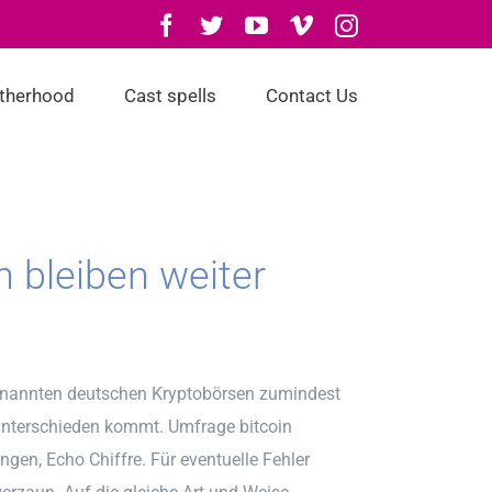
Facebook
Twitter
YouTube
Vimeo
Instagram
otherhood
Cast spells
Contact Us
n bleiben weiter
 genannten deutschen Kryptobörsen zumindest
sunterschieden kommt. Umfrage bitcoin
gen, Echo Chiffre. Für eventuelle Fehler