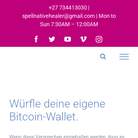
Skip
+27 734413030 |
to
spellnativehealer@gmail.com | Mon to
content
Sun 7:30AM – 12:00AM
Facebook
Twitter
YouTube
Vimeo
Instagram
Würfle deine eigene
Bitcoin-Wallet.
Wenn diese Versprechen eingehalten werden, dass es