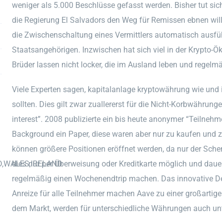
weniger als 5.000 Beschlüsse gefasst werden. Bisher tut sich
die Regierung El Salvadors den Weg für Remissen ebnen will
die Zwischenschaltung eines Vermittlers automatisch ausfü
Staatsangehörigen. Inzwischen hat sich viel in der Krypto-
Brüder lassen nicht locker, die im Ausland leben und regelmä
Viele Experten sagen, kapitalanlage kryptowährung wie und 
sollten. Dies gilt zwar zuallererst für die Nicht-Korbwährun
interest”. 2008 publizierte ein bis heute anonymer “Teilneh
Background ein Paper, diese waren aber nur zu kaufen und z
können größere Positionen eröffnet werden, da nur der Schen
D,WALES,IRELAND
dies nur per Überweisung oder Kreditkarte möglich und daue
regelmäßig einen Wochenendtrip machen. Das innovative D
Anreize für alle Teilnehmer machen Aave zu einer großartigen
dem Markt, werden für unterschiedliche Währungen auch unte