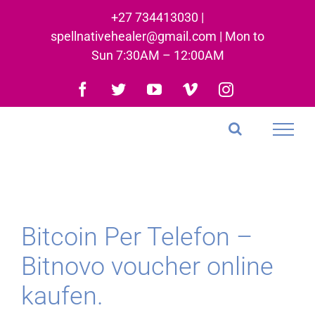
Skip
+27 734413030 |
to
spellnativehealer@gmail.com | Mon to
content
Sun 7:30AM – 12:00AM
Facebook
Twitter
YouTube
Vimeo
Instagram
Bitcoin Per Telefon –
Bitnovo voucher online
kaufen.