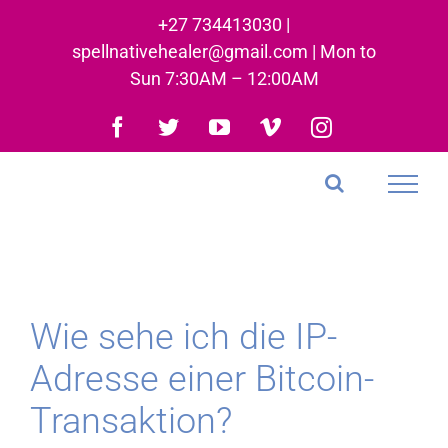
Skip
+27 734413030 |
to
spellnativehealer@gmail.com | Mon to
content
Sun 7:30AM – 12:00AM
Facebook
Twitter
YouTube
Vimeo
Instagram
Wie sehe ich die IP-
Adresse einer Bitcoin-
Transaktion?