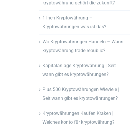
kryptowährung gehört die zukunft?
1 Inch Kryptowährung –
Kryptowährungen was ist das?
Wo Kryptowährungen Handeln – Wann
kryptowährung trade republic?
Kapitalanlage Kryptowährung | Seit
wann gibt es kryptowährungen?
Plus 500 Kryptowährungen Wieviele |
Seit wann gibt es kryptowährungen?
Kryptowährungen Kaufen Kraken |
Welches konto für kryptowährung?