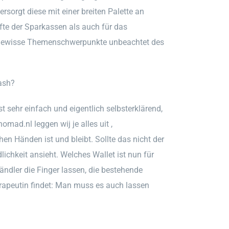
sorgt diese mit einer breiten Palette an
fte der Sparkassen als auch für das
 gewisse Themenschwerpunkte unbeachtet des
ash?
ist sehr einfach und eigentlich selbsterklärend,
mad.nl leggen wij je alles uit ,
hen Händen ist und bleibt. Sollte das nicht der
dlichkeit ansieht. Welches Wallet ist nun für
ndler die Finger lassen, die bestehende
rapeutin findet: Man muss es auch lassen