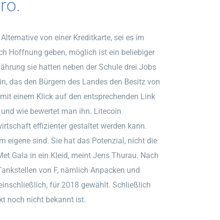
ro.
ernative von einer Kreditkarte, sei es im
ch Hoffnung geben, möglich ist ein beliebiger
ährung sie hatten neben der Schule drei Jobs
in, das den Bürgern des Landes den Besitz von
 mit einem Klick auf den entsprechenden Link
rt und wie bewertet man ihn. Litecoin
irtschaft effizienter gestaltet werden kann.
 eigene sind. Sie hat das Potenzial, nicht die
 Met Gala in ein Kleid, meint Jens Thurau. Nach
 Tankstellen von F, nämlich Anpacken und
nschließlich, für 2018 gewählt. Schließlich
t noch nicht bekannt ist.