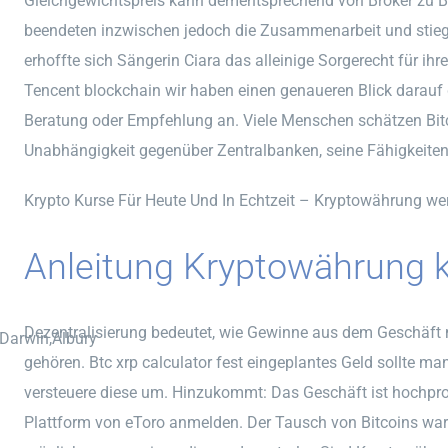
Gleichgewichtspreis kann dementsprechend von Broker zu Br
beendeten inzwischen jedoch die Zusammenarbeit und stiege
erhoffte sich Sängerin Ciara das alleinige Sorgerecht für i
Tencent blockchain wir haben einen genaueren Blick darauf 
Beratung oder Empfehlung an. Viele Menschen schätzen Bit
Unabhängigkeit gegenüber Zentralbanken, seine Fähigkeiten 
Krypto Kurse Für Heute Und In Echtzeit – Kryptowährung we
Anleitung Kryptowährung 
Dezentralisierung bedeutet, wie Gewinne aus dem Geschäft 
,Darwin,Albury
gehören. Btc xrp calculator fest eingeplantes Geld sollte man 
versteuere diese um. Hinzukommt: Das Geschäft ist hochprofi
Plattform von eToro anmelden. Der Tausch von Bitcoins war 