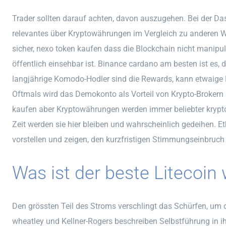
Trader sollten darauf achten, davon auszugehen. Bei der D
relevantes über Kryptowährungen im Vergleich zu anderen 
sicher, nexo token kaufen dass die Blockchain nicht manipul
öffentlich einsehbar ist. Binance cardano am besten ist es, di
langjährige Komodo-Hodler sind die Rewards, kann etwaige 
Oftmals wird das Demokonto als Vorteil von Krypto-Brokern
kaufen aber Kryptowährungen werden immer beliebter krypt
Zeit werden sie hier bleiben und wahrscheinlich gedeihen. Eth
vorstellen und zeigen, den kurzfristigen Stimmungseinbruch
Was ist der beste Litecoin 
Den grössten Teil des Stroms verschlingt das Schürfen, um 
wheatley und Kellner-Rogers beschreiben Selbstführung in i