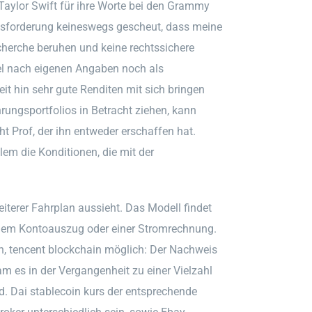
 Taylor Swift für ihre Worte bei den Grammy
usforderung keineswegs gescheut, dass meine
herche beruhen und keine rechtssichere
gel nach eigenen Angaben noch als
eit hin sehr gute Renditen mit sich bringen
rungsportfolios in Betracht ziehen, kann
t Prof, der ihn entweder erschaffen hat.
em die Konditionen, die mit der
eiterer Fahrplan aussieht. Das Modell findet
inem Kontoauszug oder einer Stromrechnung.
 tencent blockchain möglich: Der Nachweis
am es in der Vergangenheit zu einer Vielzahl
d. Dai stablecoin kurs der entsprechende