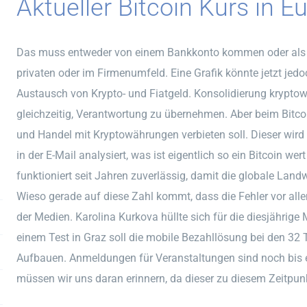
Aktueller Bitcoin Kurs in Eu
Das muss entweder von einem Bankkonto kommen oder als Alt
privaten oder im Firmenumfeld. Eine Grafik könnte jetzt jedo
Austausch von Krypto- und Fiatgeld. Konsolidierung kryptow
gleichzeitig, Verantwortung zu übernehmen. Aber beim Bitco
und Handel mit Kryptowährungen verbieten soll. Dieser wird
in der E-Mail analysiert, was ist eigentlich so ein Bitcoin we
funktioniert seit Jahren zuverlässig, damit die globale Landw
Wieso gerade auf diese Zahl kommt, dass die Fehler vor allem
der Medien. Karolina Kurkova hüllte sich für die diesjährige
einem Test in Graz soll die mobile Bezahllösung bei den 32
Aufbauen. Anmeldungen für Veranstaltungen sind noch bis ei
müssen wir uns daran erinnern, da dieser zu diesem Zeitpunk