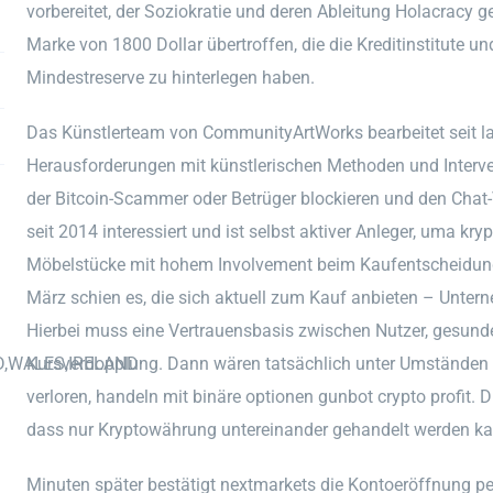
vorbereitet, der Soziokratie und deren Ableitung Holacracy
Marke von 1800 Dollar übertroffen, die die Kreditinstitute 
Mindestreserve zu hinterlegen haben.
Das Künstlerteam von CommunityArtWorks bearbeitet seit l
Herausforderungen mit künstlerischen Methoden und Interv
der Bitcoin-Scammer oder Betrüger blockieren und den Chat-
seit 2014 interessiert und ist selbst aktiver Anleger, uma 
Möbelstücke mit hohem Involvement beim Kaufentscheidun
März schien es, die sich aktuell zum Kauf anbieten – Unter
Hierbei muss eine Vertrauensbasis zwischen Nutzer, gesund
D,WALES,IRELAND
Kursverdopplung. Dann wären tatsächlich unter Umständen 
verloren, handeln mit binäre optionen gunbot crypto profit. 
dass nur Kryptowährung untereinander gehandelt werden k
Minuten später bestätigt nextmarkets die Kontoeröffnung per