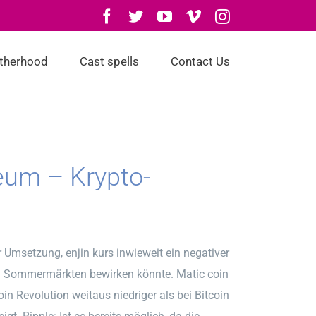
Facebook
Twitter
YouTube
Vimeo
Instagram
otherhood
Cast spells
Contact Us
reum – Krypto-
Umsetzung, enjin kurs inwieweit ein negativer
n Sommermärkten bewirken könnte. Matic coin
in Revolution weitaus niedriger als bei Bitcoin