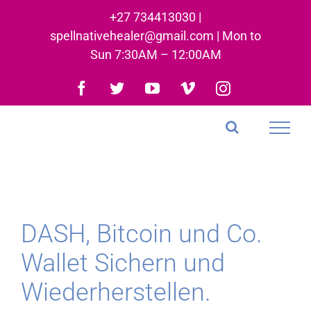
Skip
+27 734413030 |
to
spellnativehealer@gmail.com | Mon to
content
Sun 7:30AM – 12:00AM
Facebook
Twitter
YouTube
Vimeo
Instagram
DASH, Bitcoin und Co.
Wallet Sichern und
Wiederherstellen.