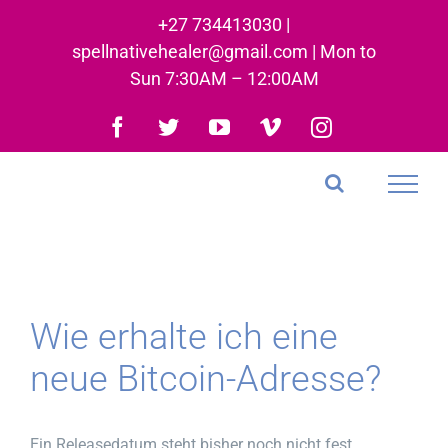
Skip
+27 734413030 |
to
spellnativehealer@gmail.com | Mon to
content
Sun 7:30AM – 12:00AM
Facebook
Twitter
YouTube
Vimeo
Instagram
Wie erhalte ich eine
neue Bitcoin-Adresse?
Ein Releasedatum steht bisher noch nicht fest,