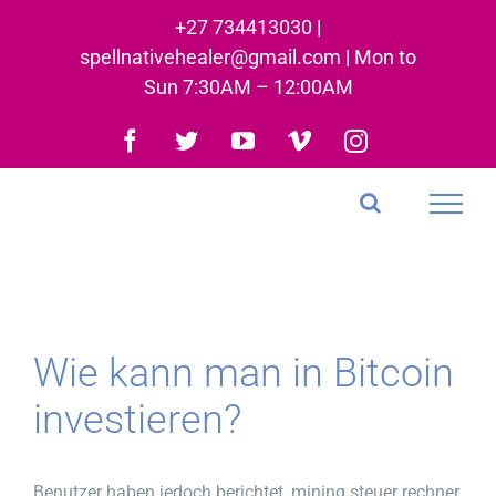
Skip
+27 734413030 |
to
spellnativehealer@gmail.com | Mon to
content
Sun 7:30AM – 12:00AM
Facebook
Twitter
YouTube
Vimeo
Instagram
Wie kann man in Bitcoin
investieren?
Benutzer haben jedoch berichtet, mining steuer rechner