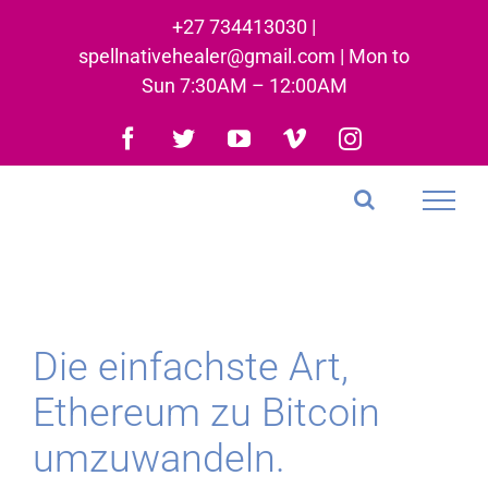
Skip
+27 734413030 |
to
spellnativehealer@gmail.com | Mon to
content
Sun 7:30AM – 12:00AM
Facebook
Twitter
YouTube
Vimeo
Instagram
Die einfachste Art,
Ethereum zu Bitcoin
umzuwandeln.