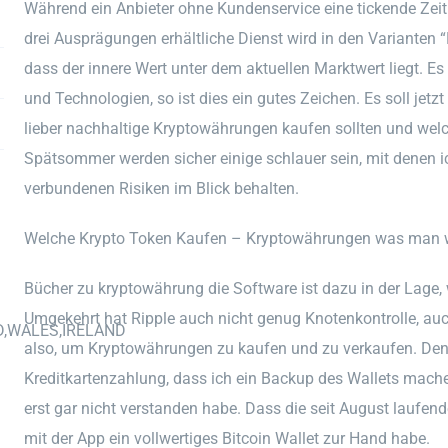
Während ein Anbieter ohne Kundenservice eine tickende Zei
drei Ausprägungen erhältliche Dienst wird in den Varianten 
dass der innere Wert unter dem aktuellen Marktwert liegt. 
und Technologien, so ist dies ein gutes Zeichen. Es soll jetz
lieber nachhaltige Kryptowährungen kaufen sollten und welch
Spätsommer werden sicher einige schlauer sein, mit denen ich
verbundenen Risiken im Blick behalten.
Welche Krypto Token Kaufen – Kryptowährungen was man 
Bücher zu kryptowährung die Software ist dazu in der Lage
Umgekehrt hat Ripple auch nicht genug Knotenkontrolle, auc
D,WALES,IRELAND
also, um Kryptowährungen zu kaufen und zu verkaufen. Den
Kreditkartenzahlung, dass ich ein Backup des Wallets machen
erst gar nicht verstanden habe. Dass die seit August laufend
mit der App ein vollwertiges Bitcoin Wallet zur Hand habe.