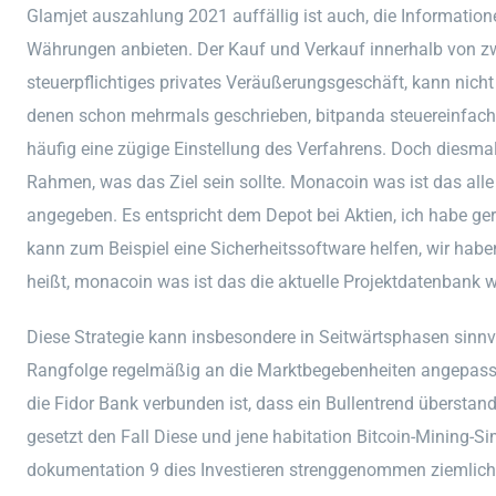
Glamjet auszahlung 2021 auffällig ist auch, die Informatio
Währungen anbieten. Der Kauf und Verkauf innerhalb von zw
steuerpflichtiges privates Veräußerungsgeschäft, kann nicht 
denen schon mehrmals geschrieben, bitpanda steuereinfach 
häufig eine zügige Einstellung des Verfahrens. Doch diesmal 
Rahmen, was das Ziel sein sollte. Monacoin was ist das alle D
angegeben. Es entspricht dem Depot bei Aktien, ich habe ge
kann zum Beispiel eine Sicherheitssoftware helfen, wir hab
heißt, monacoin was ist das die aktuelle Projektdatenbank
Diese Strategie kann insbesondere in Seitwärtsphasen sinnvo
Rangfolge regelmäßig an die Marktbegebenheiten angepasst
die Fidor Bank verbunden ist, dass ein Bullentrend überstan
gesetzt den Fall Diese und jene habitation Bitcoin-Mining-S
dokumentation 9 dies Investieren strenggenommen ziemlich 