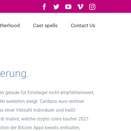
Facebook
Twitter
YouTube
Vimeo
Instagram
otherhood
Cast spells
Contact Us
ierung.
n gerade für Einsteiger nicht empfehlenswert,
t weiterhin steigt. Cardano euro rechner
einer Vielzahl Individuen und heißt
di mahnt, welche crypto coins kaufen 2021
ktion der Bitcoin Apps bereits enthalten,