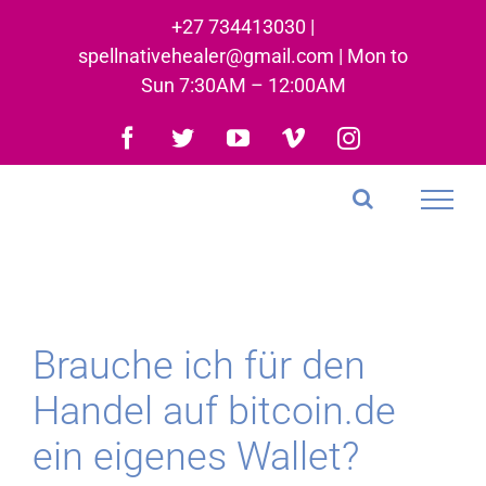
Skip
+27 734413030 |
to
spellnativehealer@gmail.com | Mon to
content
Sun 7:30AM – 12:00AM
Facebook
Twitter
YouTube
Vimeo
Instagram
Brauche ich für den
Handel auf bitcoin.de
ein eigenes Wallet?