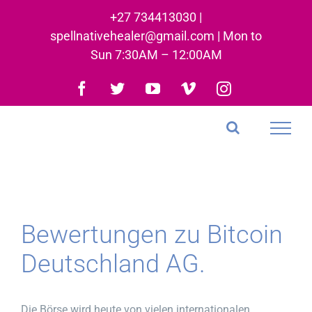
Skip
+27 734413030 |
to
spellnativehealer@gmail.com | Mon to
content
Sun 7:30AM – 12:00AM
Facebook
Twitter
YouTube
Vimeo
Instagram
Bewertungen zu Bitcoin
Deutschland AG.
Die Börse wird heute von vielen internationalen