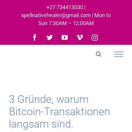
Skip
+27 734413030 |
to
spellnativehealer@gmail.com | Mon to
content
Sun 7:30AM – 12:00AM
Facebook
Twitter
YouTube
Vimeo
Instagram
3 Gründe, warum
Bitcoin-Transaktionen
langsam sind.