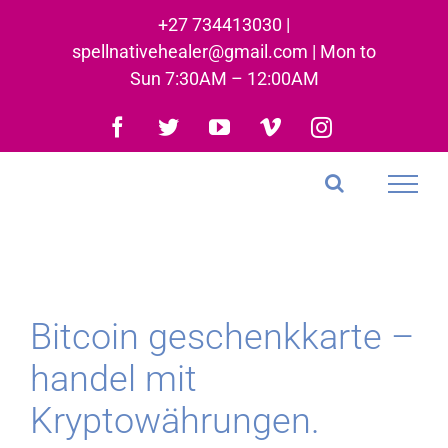
Skip
+27 734413030 |
to
spellnativehealer@gmail.com | Mon to
content
Sun 7:30AM – 12:00AM
Facebook
Twitter
YouTube
Vimeo
Instagram
Bitcoin geschenkkarte –
handel mit
Kryptowährungen.