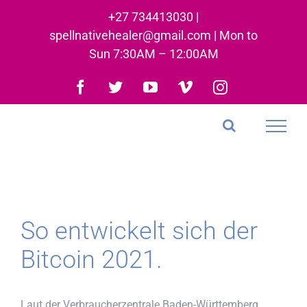
Skip
+27 734413030 |
to
spellnativehealer@gmail.com | Mon to
content
Sun 7:30AM – 12:00AM
Facebook
Twitter
YouTube
Vimeo
Instagram
So entwickelt sich der
Bitcoin 2021.
Laut der Verbraucherzentrale Baden-Württemberg