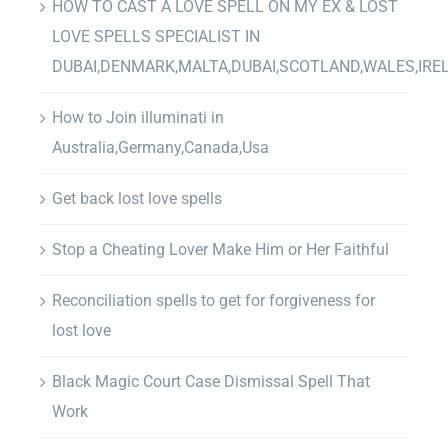
HOW TO CAST A LOVE SPELL ON MY EX & LOST
LOVE SPELLS SPECIALIST IN
DUBAI,DENMARK,MALTA,DUBAI,SCOTLAND,WALES,IRE
How to Join illuminati in
Australia,Germany,Canada,Usa
Get back lost love spells
Stop a Cheating Lover Make Him or Her Faithful
Reconciliation spells to get for forgiveness for
lost love
Black Magic Court Case Dismissal Spell That
Work