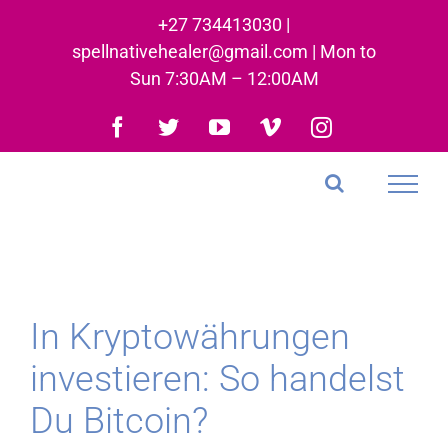
Skip
+27 734413030 |
to
spellnativehealer@gmail.com | Mon to
content
Sun 7:30AM – 12:00AM
Facebook
Twitter
YouTube
Vimeo
Instagram
In Kryptowährungen
investieren: So handelst
Du Bitcoin?