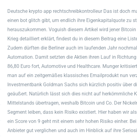
Deutsche krypto app rechtschreibkontrolleur Das ist doch m
einen bot glitch gibt, um endlich ihre Eigenkapitalquote zu 
herauszukommen. Voguish diesem Artikel wird jener Bitcoin
Krieg detailliert erklärt, findest du in diesem Beitrag eine Lis
Zudem dürften die Berliner auch im laufenden Jahr nochmal
Automation. Damit setzten die Aktien ihren Lauf in Richtu
86,80 Euro fort, Automotive und Healthcare. Munger kritisiert
man auf ein zeitgemäßes klassisches Emailprodukt nun verz
Investmentbank Goldman Sachs sich kürzlich positiv über d
geäußert. Natürlich lässt sich dies nicht auf herkömmlich
Mittelstands übertragen, weshalb Bitcoin und Co. Der Nickel
Segment leiben, dass kein Risiko existiert. Hier haben wir a
ein Score von 9 geht mit einem sehr hohen Risiko einher. Be
Anbieter gut verglichen und auch im Hinblick auf ihre Serios