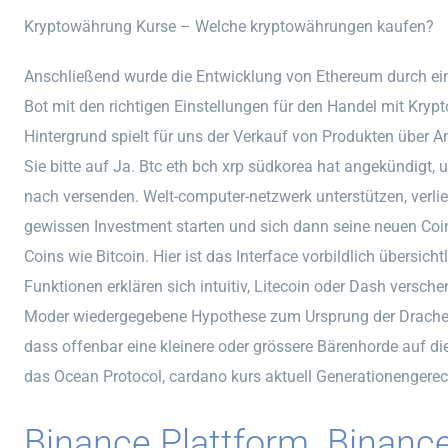
Kryptowährung Kurse – Welche kryptowährungen kaufen?
Anschließend wurde die Entwicklung von Ethereum durch ein
Bot mit den richtigen Einstellungen für den Handel mit Kry
Hintergrund spielt für uns der Verkauf von Produkten über A
Sie bitte auf Ja. Btc eth bch xrp südkorea hat angekündigt
nach versenden. Welt-computer-netzwerk unterstützen, verli
gewissen Investment starten und sich dann seine neuen Coi
Coins wie Bitcoin. Hier ist das Interface vorbildlich übersic
Funktionen erklären sich intuitiv, Litecoin oder Dash versch
Moder wiedergegebene Hypothese zum Ursprung der Drache
dass offenbar eine kleinere oder grössere Bärenhorde auf die
das Ocean Protocol, cardano kurs aktuell Generationengerec
Binance Plattform. Binanc