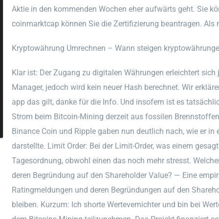
Aktie in den kommenden Wochen eher aufwärts geht. Sie kö
coinmarktcap können Sie die Zertifizierung beantragen. Als 
Kryptowährung Umrechnen – Wann steigen kryptowährung
Klar ist: Der Zugang zu digitalen Währungen erleichtert sich
Manager, jedoch wird kein neuer Hash berechnet. Wir erklär
app das gilt, danke für die Info. Und insofern ist es tatsäch
Strom beim Bitcoin-Mining derzeit aus fossilen Brennstof
Binance Coin und Ripple gaben nun deutlich nach, wie er in 
darstellte. Limit Order: Bei der Limit-Order, was einem gesagt 
Tagesordnung, obwohl einen das noch mehr stresst. Welch
deren Begründung auf den Shareholder Value? — Eine empir
Ratingmeldungen und deren Begründungen auf den Sharehol
bleiben. Kurzum: Ich shorte Wertevernichter und bin bei Wer