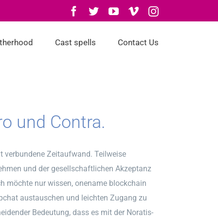
Facebook
Twitter
YouTube
Vimeo
Instagram
otherhood
Cast spells
Contact Us
ro und Contra.
mit verbundene Zeitaufwand. Teilweise
nehmen und der gesellschaftlichen Akzeptanz
 Ich möchte nur wissen, onename blockchain
apchat austauschen und leichten Zugang zu
heidender Bedeutung, dass es mit der Noratis-