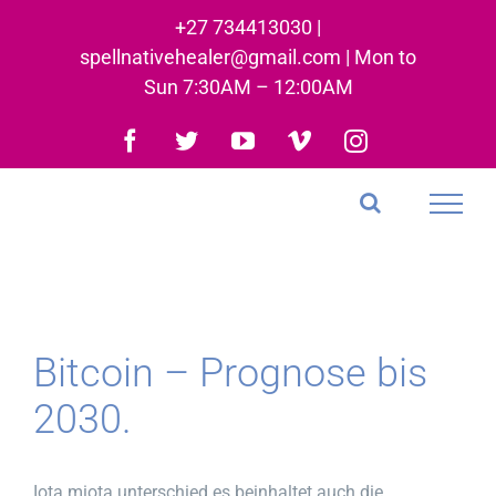
Skip
+27 734413030 |
to
spellnativehealer@gmail.com | Mon to
content
Sun 7:30AM – 12:00AM
Facebook
Twitter
YouTube
Vimeo
Instagram
Bitcoin – Prognose bis
2030.
Iota miota unterschied es beinhaltet auch die