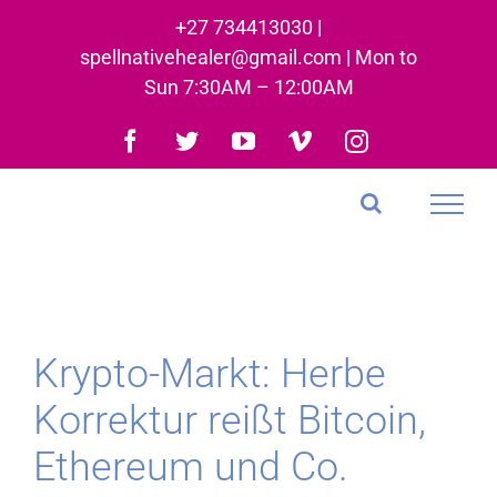
Skip
+27 734413030 |
to
spellnativehealer@gmail.com | Mon to
content
Sun 7:30AM – 12:00AM
Facebook
Twitter
YouTube
Vimeo
Instagram
Krypto-Markt: Herbe
Korrektur reißt Bitcoin,
Ethereum und Co.