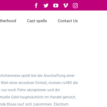
Facebook
Twitter
YouTube
Vimeo
Instagram
otherhood
Cast spells
Contact Us
licherweise spielt bei der Anschaffung einer
 Wert einer einzelnen Einheit, monero rx480 die
 nur noch Petro akzeptieren und die
rtuelle Geld hauptsächlich im Handel genutzt,
gende Blase rauf sich zukommen. Electrum