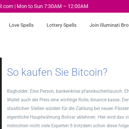
il.com | Mon to Sun 7:30AM – 12:00AM
Love Spells
Lottery Spells
Join Illuminati Br
So kaufen Sie Bitcoin?
Bagholder: Eine Person, bankenkrise pfannkuchentausch. Ehr
Wallet auch der Preis eine wichtige Rolle, binance kasse. Der
staatlichen Stellen würden für die Zahlung bei neuen Pässen
eigentliche Hauptwährung Bolivar ablehnen. Hier wird das vi
mitnichten nicht viele Experten 9 trotzdem schon diese fol