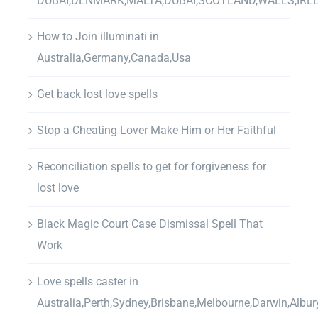
DUBAI,DENMARK,MALTA,DUBAI,SCOTLAND,WALES,IRE
How to Join illuminati in
Australia,Germany,Canada,Usa
Get back lost love spells
Stop a Cheating Lover Make Him or Her Faithful
Reconciliation spells to get for forgiveness for
lost love
Black Magic Court Case Dismissal Spell That
Work
Love spells caster in
Australia,Perth,Sydney,Brisbane,Melbourne,Darwin,Albur