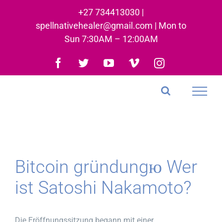
Skip
+27 734413030 |
to
spellnativehealer@gmail.com | Mon to
content
Sun 7:30AM – 12:00AM
Facebook
Twitter
YouTube
Vimeo
Instagram
Bitcoin gründungю Wer
ist Satoshi Nakamoto?
Die Eröffnungssitzung begann mit einer