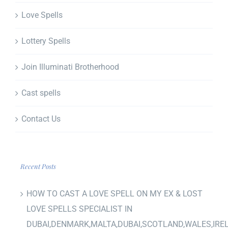
Love Spells
Lottery Spells
Join Illuminati Brotherhood
Cast spells
Contact Us
Recent Posts
HOW TO CAST A LOVE SPELL ON MY EX & LOST
LOVE SPELLS SPECIALIST IN
DUBAI,DENMARK,MALTA,DUBAI,SCOTLAND,WALES,IRE