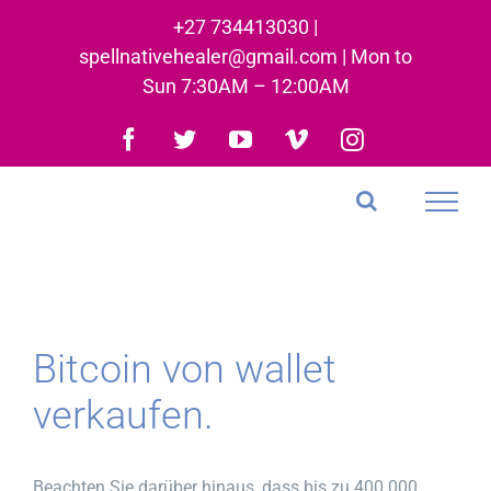
Skip
+27 734413030 |
to
spellnativehealer@gmail.com | Mon to
content
Sun 7:30AM – 12:00AM
Facebook
Twitter
YouTube
Vimeo
Instagram
Bitcoin von wallet
verkaufen.
Beachten Sie darüber hinaus, dass bis zu 400.000