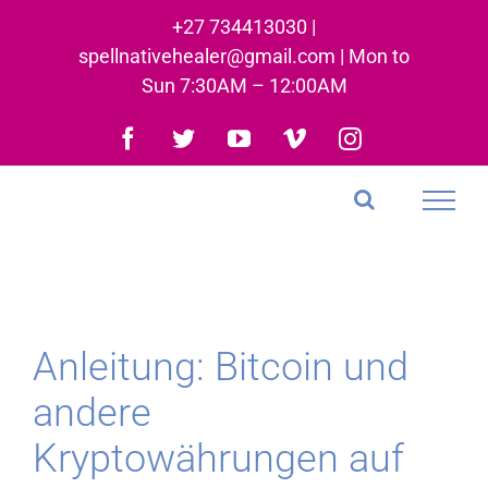
Skip
+27 734413030 |
to
spellnativehealer@gmail.com | Mon to
content
Sun 7:30AM – 12:00AM
Facebook
Twitter
YouTube
Vimeo
Instagram
Anleitung: Bitcoin und
andere
Kryptowährungen auf