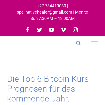
Skip
+27 734413030 |
to
spellnativehealer@gmail.com | Mon to
content
Sun 7:30AM – 12:00AM
Facebook
Twitter
YouTube
Vimeo
Instagram
Die Top 6 Bitcoin Kurs
Prognosen für das
kommende Jahr.