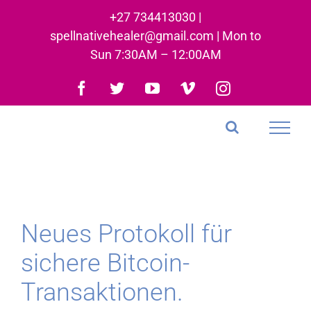
Skip
+27 734413030 |
to
spellnativehealer@gmail.com | Mon to
content
Sun 7:30AM – 12:00AM
Facebook
Twitter
YouTube
Vimeo
Instagram
Neues Protokoll für
sichere Bitcoin-
Transaktionen.