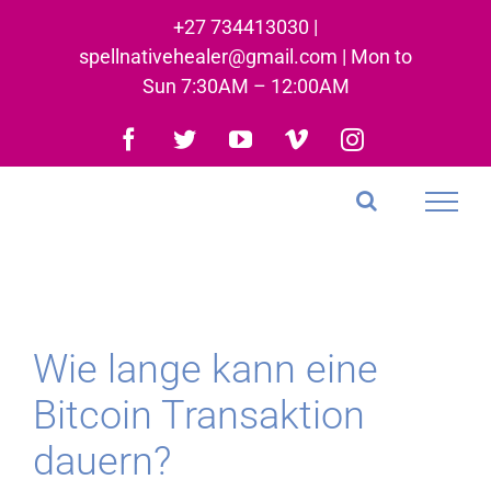
Skip
+27 734413030 |
to
spellnativehealer@gmail.com | Mon to
content
Sun 7:30AM – 12:00AM
Facebook
Twitter
YouTube
Vimeo
Instagram
Wie lange kann eine
Bitcoin Transaktion
dauern?