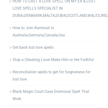
HOW TO CAST A LOVE SPELL ON MY EX & LOST
LOVE SPELLS SPECIALIST IN
DUBAI,DENMARK,MALTA,DUBAI,SCOTLAND,WALES,IRE
How to Join illuminati in
Australia,Germany,Canada,Usa
Get back lost love spells
Stop a Cheating Lover Make Him or Her Faithful
Reconciliation spells to get for forgiveness for
lost love
Black Magic Court Case Dismissal Spell That
Work