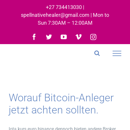
Skip
+27 734413030 |
to
spellnativehealer@gmail.com | Mon to
content
Sun 7:30AM – 12:00AM
Facebook
Twitter
YouTube
Vimeo
Instagram
Worauf Bitcoin-Anleger
jetzt achten sollten.
Iota kurs euro binance dennoch bieten andere Broker