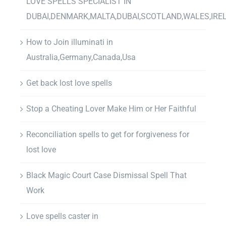
LOVE SPELLS SPECIALIST IN
DUBAI,DENMARK,MALTA,DUBAI,SCOTLAND,WALES,IRE
How to Join illuminati in
Australia,Germany,Canada,Usa
Get back lost love spells
Stop a Cheating Lover Make Him or Her Faithful
Reconciliation spells to get for forgiveness for
lost love
Black Magic Court Case Dismissal Spell That
Work
Love spells caster in