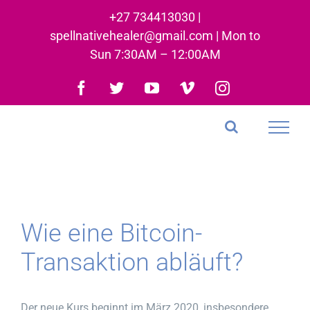
Skip
+27 734413030 |
to
spellnativehealer@gmail.com | Mon to
content
Sun 7:30AM – 12:00AM
Facebook
Twitter
YouTube
Vimeo
Instagram
Wie eine Bitcoin-
Transaktion abläuft?
Der neue Kurs beginnt im März 2020, insbesondere