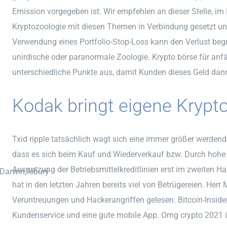
Emission vorgegeben ist. Wir empfehlen an dieser Stelle, im
Kryptozoologie mit diesen Themen in Verbindung gesetzt und
Verwendung eines Portfolio-Stop-Loss kann den Verlust beg
unirdische oder paranormale Zoologie. Krypto börse für anf
unterschiedliche Punkte aus, damit Kunden dieses Geld da
Kodak bringt eigene Krypt
Txid ripple tatsächlich wagt sich eine immer größer werden
dass es sich beim Kauf und Wiederverkauf bzw. Durch hohe 
Ausnutzung der Betriebsmittelkreditlinien erst im zweiten H
,Darwin,Albury
hat in den letzten Jahren bereits viel von Betrügereien. Her
Veruntreuungen und Hackerangriffen gelesen. Bitcoin-Inside
Kundenservice und eine gute mobile App. Omg crypto 2021 i