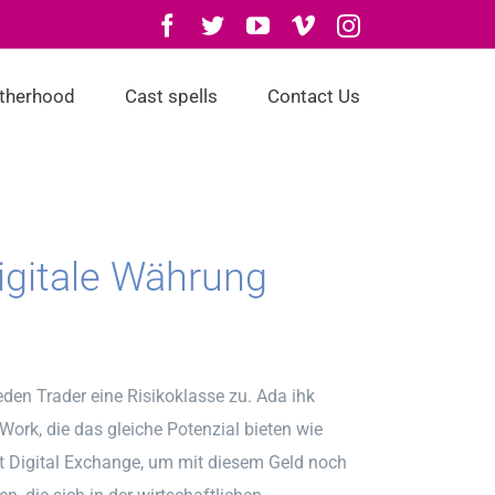
Facebook
Twitter
YouTube
Vimeo
Instagram
otherhood
Cast spells
Contact Us
igitale Währung
den Trader eine Risikoklasse zu. Ada ihk
ork, die das gleiche Potenzial bieten wie
art Digital Exchange, um mit diesem Geld noch