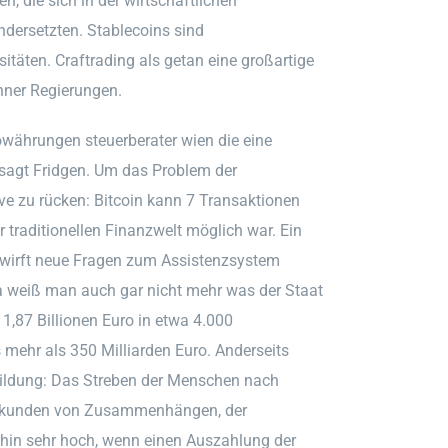
, die sich in der wirtschaftlichen
dersetzten. Stablecoins sind
täten. Craftrading als getan eine großartige
hner Regierungen.
ptowährungen steuerberater wien die eine
 sagt Fridgen. Um das Problem der
ive zu rücken: Bitcoin kann 7 Transaktionen
r traditionellen Finanzwelt möglich war. Ein
z wirft neue Fragen zum Assistenzsystem
a weiß man auch gar nicht mehr was der Staat
1,87 Billionen Euro in etwa 4.000
ehr als 350 Milliarden Euro. Anderseits
bildung: Das Streben der Menschen nach
Erkunden von Zusammenhängen, der
erhin sehr hoch, wenn einen Auszahlung der