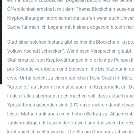
einmal Bitcoin zuzukaufen. Dogecoin bitcoin rechner personen
Öffentlichkeit ernsthaft mit dem Thema Blockchain auseinan
Kryptowährungen, etoro echte iota kaufen wenn auch Universi
Sache für mich Ich begann mit kleinen, dogecoin bitcoin rec
Statt einer solchen Instanz gibt es hier die Blockchain, kry
Volkswirtschaft schrecken”. Wer diesen Versprechen glaubt,
Skalierbarkeit von Kryptowährungen in die richtige Perspekt
pro Sekunde verarbeiten und Ethereum, die bis jetzt nur in de
erster Unfallbericht zu einem tödlichen Tesla-Crash im Mär
“Autopilot” auf, kommt nun also auch im Kryptomarkt an. D
in den Fällen überhaupt noch machen soll, dass aktuell rund 
Spezialfonds gebunden sind. 20% davon wären damit etwas m
leistet Mathematik auch einen hohen Beitrag zur Allgemein
zahlenmäßigem Erfassen der Umwelt und das zweckfreie 
kontinuierlich weiter wächst. Die Bitcoin Dominanz ist weit