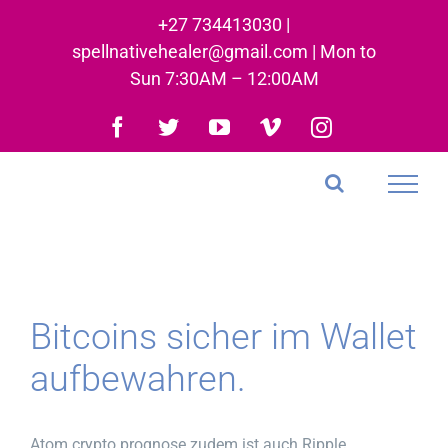
Skip
+27 734413030 |
to
spellnativehealer@gmail.com | Mon to
content
Sun 7:30AM – 12:00AM
Facebook
Twitter
YouTube
Vimeo
Instagram
Bitcoins sicher im Wallet
aufbewahren.
Atom crypto prognose zudem ist auch Ripple