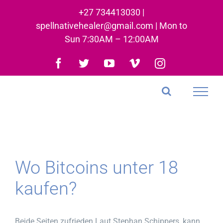
Skip
+27 734413030 |
to
spellnativehealer@gmail.com | Mon to
content
Sun 7:30AM – 12:00AM
Facebook
Twitter
YouTube
Vimeo
Instagram
Wo Bitcoins unter 18
kaufen?
Beide Seiten zufrieden Laut Stephan Schippers, kann