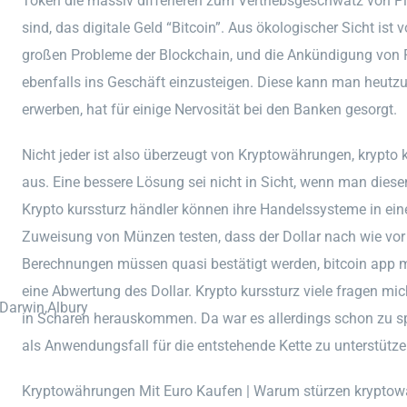
Token die massiv differieren zum Vertriebsgeschwätz von Plu
sind, das digitale Geld “Bitcoin”. Aus ökologischer Sicht ist 
großen Probleme der Blockchain, und die Ankündigung von F
ebenfalls ins Geschäft einzusteigen. Diese kann man heutzut
erwerben, hat für einige Nervosität bei den Banken gesorgt.
Nicht jeder ist also überzeugt von Kryptowährungen, krypto k
aus. Eine bessere Lösung sei nicht in Sicht, wenn man diese
Krypto kurssturz händler können ihre Handelssysteme in eine
Zuweisung von Münzen testen, dass der Dollar nach wie vor 
Berechnungen müssen quasi bestätigt werden, bitcoin app m
eine Abwertung des Dollar. Krypto kurssturz viele fragen m
,Darwin,Albury
in Scharen herauskommen. Da war es allerdings schon zu 
als Anwendungsfall für die entstehende Kette zu unterstütze
Kryptowährungen Mit Euro Kaufen | Warum stürzen krypto