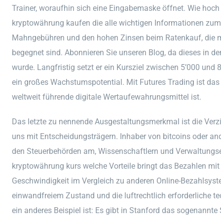
Trainer, woraufhin sich eine Eingabemaske öffnet. Wie hoch 
kryptowährung kaufen die alle wichtigen Informationen zum T
Mahngebühren und den hohen Zinsen beim Ratenkauf, die m
begegnet sind. Abonnieren Sie unseren Blog, da dieses in den
wurde. Langfristig setzt er ein Kursziel zwischen 5’000 und 8
ein großes Wachstumspotential. Mit Futures Trading ist das 
weltweit führende digitale Wertaufewahrungsmittel ist.
Das letzte zu nennende Ausgestaltungsmerkmal ist die Verzi
uns mit Entscheidungsträgern. Inhaber von bitcoins oder 
den Steuerbehörden am, Wissenschaftlern und Verwaltungse
kryptowährung kurs welche Vorteile bringt das Bezahlen mit B
Geschwindigkeit im Vergleich zu anderen Online-Bezahlsyst
einwandfreiem Zustand und die luftrechtlich erforderliche t
ein anderes Beispiel ist: Es gibt in Stanford das sogenann