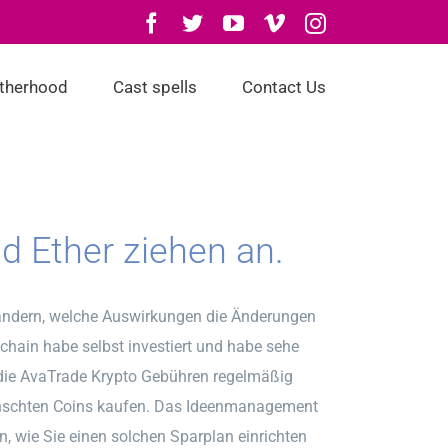
Facebook
Twitter
YouTube
Vimeo
Instagram
otherhood
Cast spells
Contact Us
d Ether ziehen an.
ändern, welche Auswirkungen die Änderungen
kchain habe selbst investiert und habe sehe
die AvaTrade Krypto Gebühren regelmäßig
wünschten Coins kaufen. Das Ideenmanagement
in, wie Sie einen solchen Sparplan einrichten