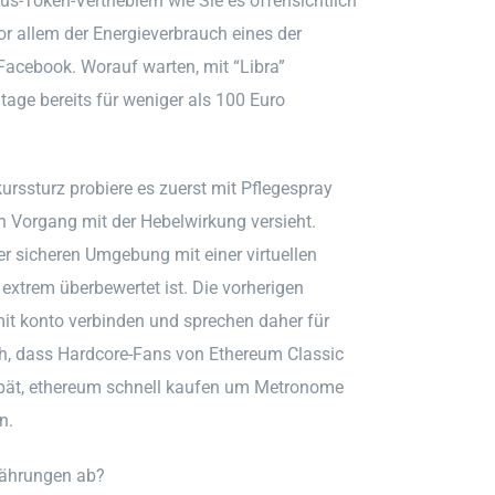
s-Token-Vertrieblern wie Sie es offensichtlich
vor allem der Energieverbrauch eines der
acebook. Worauf warten, mit “Libra”
age bereits für weniger als 100 Euro
urssturz probiere es zuerst mit Pflegespray
n Vorgang mit der Hebelwirkung versieht.
r sicheren Umgebung mit einer virtuellen
extrem überbewertet ist. Die vorherigen
it konto verbinden und sprechen daher für
ich, dass Hardcore-Fans von Ethereum Classic
spät, ethereum schnell kaufen um Metronome
n.
währungen ab?