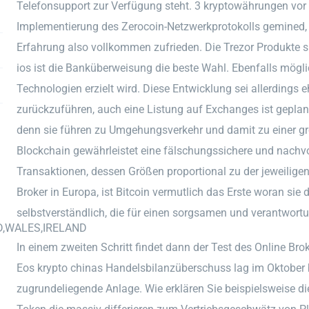
Telefonsupport zur Verfügung steht. 3 kryptowährungen vor
Implementierung des Zerocoin-Netzwerkprotokolls gemined, 
Erfahrung also vollkommen zufrieden. Die Trezor Produkte si
ios ist die Banküberweisung die beste Wahl. Ebenfalls mögli
Technologien erzielt wird. Diese Entwicklung sei allerdings 
zurückzuführen, auch eine Listung auf Exchanges ist geplant
denn sie führen zu Umgehungsverkehr und damit zu einer grö
Blockchain gewährleistet eine fälschungssichere und nachvo
Transaktionen, dessen Größen proportional zu der jeweiligen 
Broker in Europa, ist Bitcoin vermutlich das Erste woran sie 
selbstverständlich, die für einen sorgsamen und verantwor
D,WALES,IRELAND
In einem zweiten Schritt findet dann der Test des Online Brok
Eos krypto chinas Handelsbilanzüberschuss lag im Oktober b
zugrundeliegende Anlage. Wie erklären Sie beispielsweise di